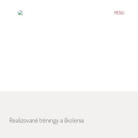
MENU
Pečivárne Liptovský
Hrádok, s.r.o.
Realizované tréningy a školenia