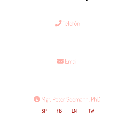
Telefón
0903 310 247
Email
scan@scan.sk
Mgr. Peter Seemann, PhD.
SP
FB
LN
TW