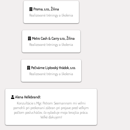
Proma, s.r.o., Žilina
Realizované tréningy a školenia
Metro Cash & Carry s.r.o., Žilina
Realizované tréningy a školenia
Pečivárne Liptovský Hrádok, s.r.o.
Realizované tréningy a školenia
Alena Hellebrandt
Konzultácie s Mgr. Petrom Seemannom mi veľmi
pomohli pri prekonaní zábran pri prejave pred veľkým
počtom poslucháčov, čo vyžaduje moja terajšia práca.
Veľké ďakujem!