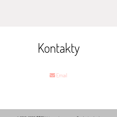
Kontakty
Email
scan@scan.sk