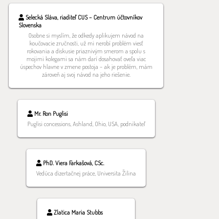
Selecká Sláva, riaditeľ CUS – Centrum účtovníkov
Slovenska
Osobne si myslím, že odkedy aplikujem návod na
koučovacie zručnosti, už mi nerobí problém viesť
rokovania a diskusie priaznivým smerom a spolu s
mojimi kolegami sa nám darí dosahovať oveľa viac
úspechov hlavne v zmene postoja – ak je problém, mám
zároveň aj svoj návod na jeho riešenie.
Mr. Ron Puglisi
Puglisi concessions, Ashland, Ohio, USA, podnikateľ
PhD. Viera Farkašová, CSc.
Vedúca dizertačnej práce, Universita Žilina
Zlatica Maria Stubbs