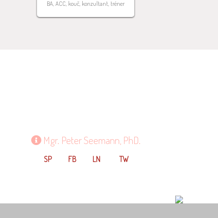
BA, ACC, kouč, konzultant, tréner
Mgr. Peter Seemann, PhD.
SP
FB
LN
TW